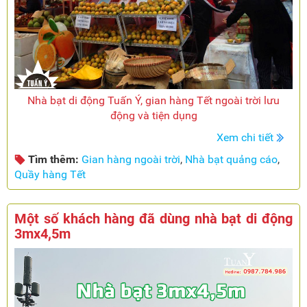
Nhà bạt di động Tuấn Ý, gian hàng Tết ngoài trời lưu
động và tiện dụng
Xem chi tiết
Tìm thêm:
Gian hàng ngoài trời
,
Nhà bạt quảng cáo
,
Quầy hàng Tết
Một số khách hàng đã dùng nhà bạt di động
3mx4,5m