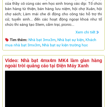
của thầy cô cùng các em học sinh trong các dịp:
Tổ chức
bán hàng từ thiện, bán hàng lưu niệm, hội chợ Xuân, hội
chợ sách;
Làm mái che di động cho công tác hỗ trợ thi
cử, tuyển sinh... đến các hoạt động ngoại khoá như tổ
chức thi sáng tạo Stem, cắm trại, picnic...
Xem chi tiết
Tìm thêm:
Nhà bạt 3mx3m
,
Nhà bạt sự kiện
,
Khách
mua nhà bạt 3mx3m
,
Nhà bạt sự kiện trường học
Video: Nhà bạt 4mx4m MK4 làm gian hàng
ngoài trời quảng cáo tại Điện Máy Xanh