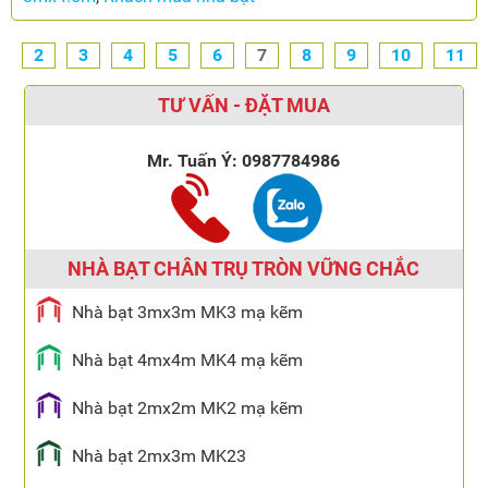
2
3
4
5
6
7
8
9
10
11
TƯ VẤN - ĐẶT MUA
Mr. Tuấn Ý:
0987784986
NHÀ BẠT CHÂN TRỤ TRÒN VỮNG CHẮC
Nhà bạt 3mx3m MK3 mạ kẽm
Nhà bạt 4mx4m MK4 mạ kẽm
Nhà bạt 2mx2m MK2 mạ kẽm
Nhà bạt 2mx3m MK23