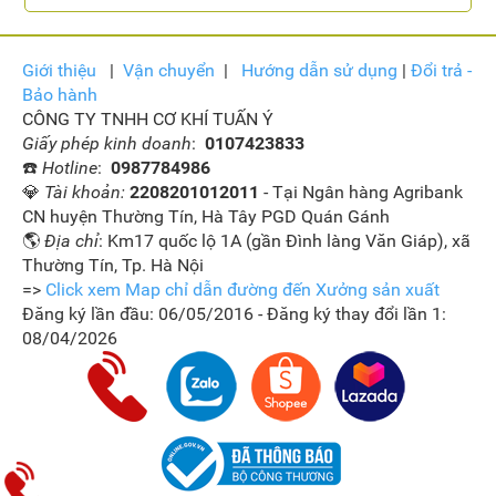
Giới thiệu
|
Vận
chuyển
|
Hướng dẫn sử dụng
|
Đổi trả -
Bảo hành
CÔNG TY TNHH CƠ KHÍ TUẤN Ý
Giấy phép kinh doanh
:
0107423833
☎️
Hotline
:
0987784986
💎
Tài khoản:
2208201012011
- Tại Ngân hàng Agribank
CN huyện Thường Tín, Hà Tây PGD Quán Gánh
🌎
Địa chỉ
: Km17 quốc lộ 1A (gần Đình làng Văn Giáp), xã
Thường Tín, Tp. Hà Nội
=>
Click xem Map chỉ dẫn đường đến Xưởng sản xuất
Đăng ký lần đầu: 06/05/2016 - Đăng ký thay đổi lần 1:
08/04/2026