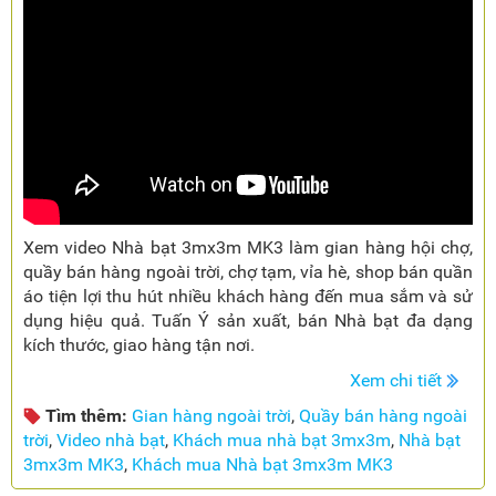
Xem video Nhà bạt 3mx3m MK3 làm gian hàng hội chợ,
quầy bán hàng ngoài trời, chợ tạm, vỉa hè, shop bán quần
áo tiện lợi thu hút nhiều khách hàng đến mua sắm và sử
dụng hiệu quả. Tuấn Ý sản xuất, bán Nhà bạt đa dạng
kích thước, giao hàng tận nơi.
Xem chi tiết
Tìm thêm:
Gian hàng ngoài trời
,
Quầy bán hàng ngoài
trời
,
Video nhà bạt
,
Khách mua nhà bạt 3mx3m
,
Nhà bạt
3mx3m MK3
,
Khách mua Nhà bạt 3mx3m MK3