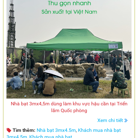
Nhà bạt 3mx4,5m dùng làm khu vực hậu cần tại Triển
lãm Quốc phòng
Xem chi tiết
Tìm thêm:
Nhà bạt 3mx4.5m
,
Khách mua nhà bạt
3mx4.5m
,
Khách mua nhà bạt