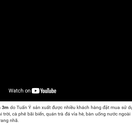
m 3m
do Tuấn Ý sản xuất được nhiều khách hàng đặt mua sử d
 trời, cà phê bãi biển, quán trà đá vỉa hè, bàn uống nước ngoài
trang nhã.