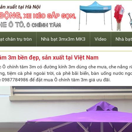
ạt chân trụ tròn
Nhà bạt 3mx3m MK3
Video
Nhà bạt
âm 3m bền đẹp, sản xuất tại Việt Nam
 Ô chính tâm 3m có đường kính 3m dùng che mưa, che nắng rất
g, tiệm cà phê ngoài trời, cà phê bãi biển, bàn uống nước ngoài
e 0987784986 để đặt mua Ô chính tâm 3m giá ưu đãi.