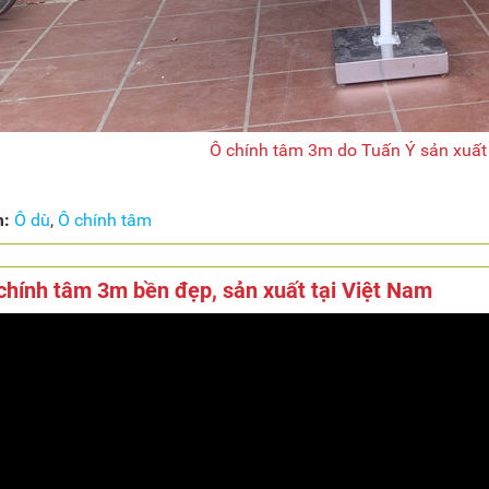
Ô chính tâm 3m do Tuấn Ý sản xuất 
m:
Ô dù
,
Ô chính tâm
chính tâm 3m bền đẹp, sản xuất tại Việt Nam