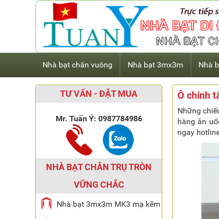
Nhà bạt chân vuông
Nhà bạt 3mx3m
Nhà b
TƯ VẤN - ĐẶT MUA
Ô chính t
Những chiếc
Mr. Tuấn Ý:
0987784986
hàng ăn uốn
ngay hotlin
NHÀ BẠT CHÂN TRỤ TRÒN
VỮNG CHẮC
Nhà bạt 3mx3m MK3 mạ kẽm