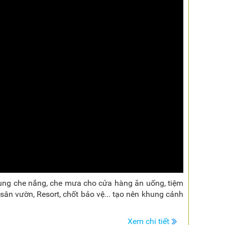
ụng che nắng, che mưa cho cửa hàng ăn uống, tiệm
 sân vườn, Resort, chốt bảo vệ... tạo nên khung cảnh
Xem chi tiết