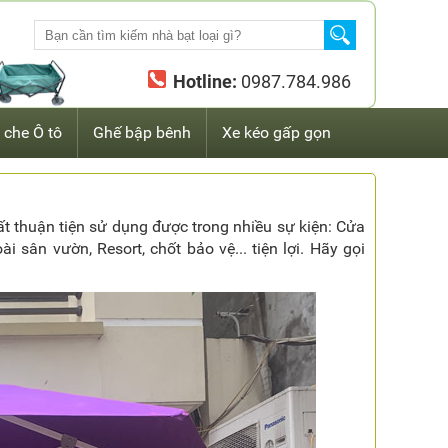
Hotline:
0987.784.986
 che Ô tô
Ghế bập bênh
Xe kéo gấp gọn
 thuận tiện sử dụng được trong nhiều sự kiện: Cửa
 sân vườn, Resort, chốt bảo vệ... tiện lợi. Hãy gọi