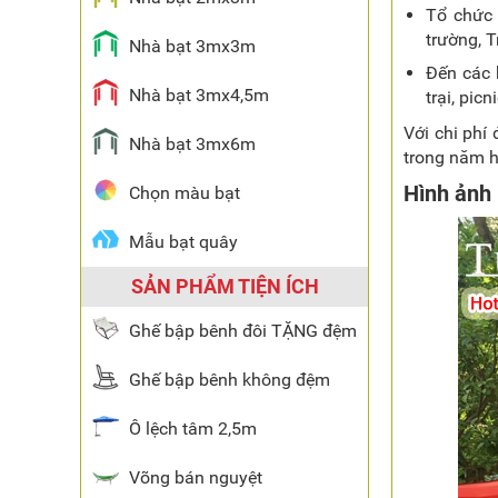
Tổ chức 
trường, T
Nhà bạt 3mx3m
Đến các 
Nhà bạt 3mx4,5m
trại, pic
Với chi phí
Nhà bạt 3mx6m
trong năm h
Hình ảnh
Chọn màu bạt
Mẫu bạt quây
SẢN PHẨM TIỆN ÍCH
Ghế bập bênh đôi TẶNG đệm
Ghế bập bênh không đệm
Ô lệch tâm 2,5m
Võng bán nguyệt