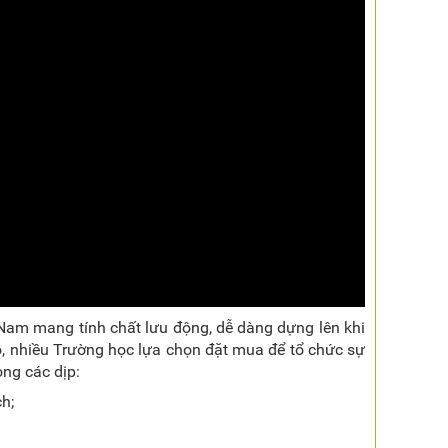
 Nam mang tính chất lưu động, dễ dàng dựng lên khi
o đó, nhiều Trường học lựa chọn đặt mua để tổ chức sự
ong các dịp:
h;