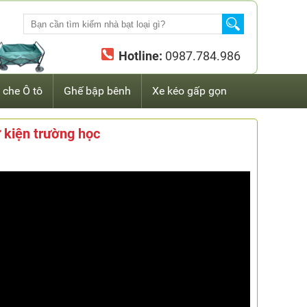
Hotline:
0987.784.986
 che Ô tô
Ghế bập bênh
Xe kéo gấp gọn
 kiện trường học