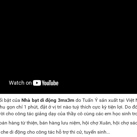
ổi bật của
Nhà bạt di động 3mx3m
do Tuấn Ý sản xuất tại Việt
u gọn chỉ 1 phút, đặt ở vị trí nào tuỳ thích cực kỳ tiện lợi. D
trời cho công tác giảng dạy của thầy cô cùng các em học sinh tr
án hàng từ thiện, bán hàng lưu niệm, hội chợ Xuân, hội chợ sác
he di động cho công tác hỗ trợ thi cử, tuyển sinh...