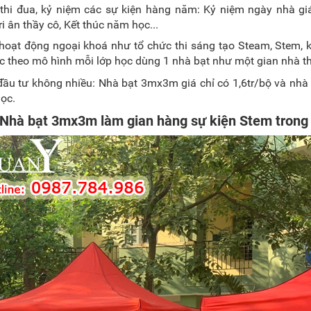
thi đua, kỷ niệm các sự kiện hàng năm: Kỷ niệm ngày nhà gi
ri ân thầy cô, Kết thúc năm học...
hoạt động ngoại khoá như tổ chức thi sáng tạo Steam, Stem, kh
nic theo mô hình mỗi lớp học dùng 1 nhà bạt như một gian nhà tho
 đầu tư không nhiều: Nhà bạt 3mx3m giá chỉ có 1,6tr/bộ và nhà
ọc.
 Nhà bạt 3mx3m làm gian hàng sự kiện Stem trong