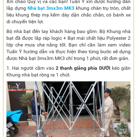
Xin chào Quý vị và các bạn! Tuấn Ý xin được hướng dẫn
lắp dựng
Nhà bạt 3mx3m MK3
khung chân trụ tròn, chất
liệu khung thép mạ kẽm dày dặn chắc chắn, có bánh xe
di chuyển tiện lợi.
Bộ nhà bạt đến tay khách hàng bao gồm: Bộ Khung nhà
bạt đã được lắp ráp logic + Bạt mái chất liệu Polyester 2
lớp che mưa che nắng tốt. Bạn chỉ cần làm xem video
Tuấn Ý hướng dẫn và thực hiện theo từng bước sẽ dựng
được Nhà bạt 3mx3m MK3 chỉ trong 1 phút, rất đơn giản.
1. Hai người cầm vào
2 thanh giằng phía DƯỚI
kéo giãn
Khung nhà bạt rộng ra 1 chút.