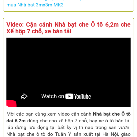
mua Nhà bạt 3mx3m MK3
Video: Cận cảnh Nhà bạt che Ô tô 6,2m che
Xế hộp 7 chỗ, xe bán tải
Mời các bạn cùng xem video cận cảnh
Nhà bạt che Ô tô
dài 6,2m
dùng che cho xế hộp 7 chỗ, hay xe ô tô bán tải
lắp dựng lưu động tại bất kỳ vị trí nào trong sân vườn.
Nhà bạt che ô tô do Tuấn Ý sản xuất tại Hà Nội, giao