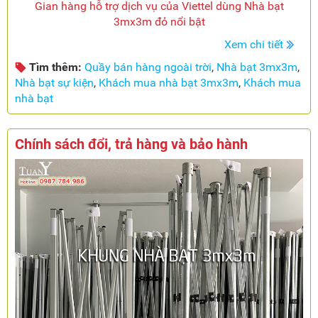
Gian hàng hỗ trợ dịch vụ của Viettel dùng Nhà bạt
3mx3m đỏ nổi bật
Xem chi tiết
Tìm thêm:
Quầy bán hàng ngoài trời
,
Nhà bạt 3mx3m
,
Nhà bạt sự kiện
,
Khách mua nhà bạt 3mx3m
,
Khách mua
nhà bạt
Chính sách đổi, trả hàng và bảo hành