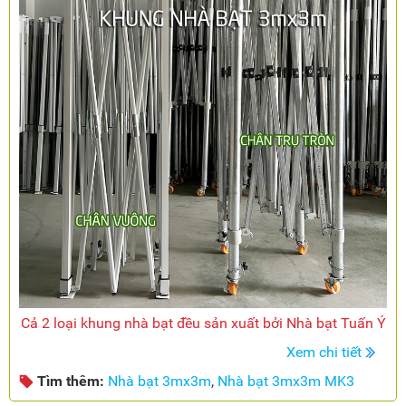
Cả 2 loại khung nhà bạt đều sản xuất bởi Nhà bạt Tuấn Ý
Xem chi tiết
Tìm thêm:
Nhà bạt 3mx3m
,
Nhà bạt 3mx3m MK3