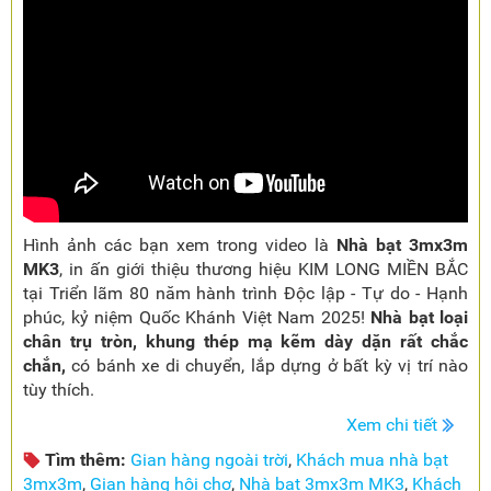
Hình ảnh các bạn xem trong video là
Nhà bạt 3mx3m
MK3
, in ấn giới thiệu thương hiệu KIM LONG MIỀN BẮC
tại Triển lãm 80 năm hành trình Độc lập - Tự do - Hạnh
phúc, kỷ niệm Quốc Khánh Việt Nam 2025!
Nhà bạt loại
chân trụ tròn, khung thép mạ kẽm dày dặn rất chắc
chắn,
có bánh xe di chuyển, lắp dựng ở bất kỳ vị trí nào
tùy thích.
Xem chi tiết
Tìm thêm:
Gian hàng ngoài trời
,
Khách mua nhà bạt
3mx3m
,
Gian hàng hội chợ
,
Nhà bạt 3mx3m MK3
,
Khách