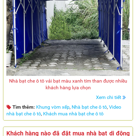
Nhà bạt che ô tô vải bạt màu xanh tím than được nhiều
khách hàng lựa chọn
Xem chi tiết
Tìm thêm:
Khung vòm xếp
,
Nhà bạt che ô tô
,
Video
nhà bạt che ô tô
,
Khách mua nhà bạt che ô tô
Khách hàng nào đã đặt mua nhà bạt di động