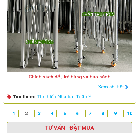
Chính sách đổi, trả hàng và bảo hành
Xem chi tiết
Tìm thêm:
Tìm hiểu Nhà bạt Tuấn Ý
1
2
3
4
5
6
7
8
9
10
TƯ VẤN - ĐẶT MUA