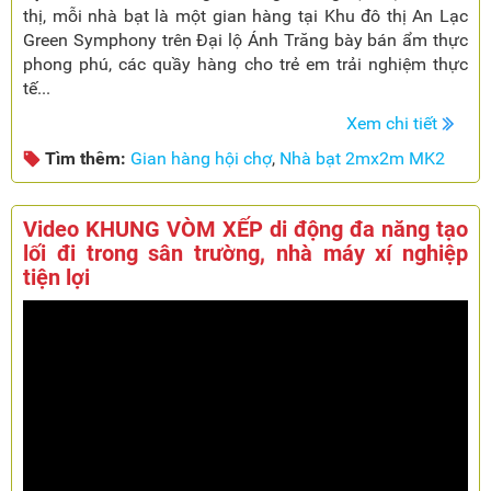
thị, mỗi nhà bạt là một gian hàng tại Khu đô thị An Lạc
Green Symphony trên Đại lộ Ánh Trăng bày bán ẩm thực
phong phú, các quầy hàng cho trẻ em trải nghiệm thực
tế...
Xem chi tiết
Tìm thêm:
Gian hàng hội chợ
,
Nhà bạt 2mx2m MK2
Video KHUNG VÒM XẾP di động đa năng tạo
lối đi trong sân trường, nhà máy xí nghiệp
tiện lợi