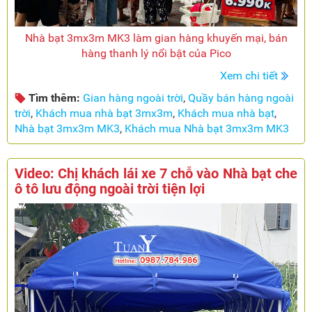
Nhà bạt 3mx3m MK3 làm gian hàng khuyến mại, bán
hàng thanh lý nổi bật của Pico
Xem chi tiết
Tìm thêm:
Gian hàng ngoài trời
,
Quầy bán hàng ngoài
trời
,
Khách mua nhà bạt 3mx3m
,
Khách mua nhà bạt
,
Nhà bạt 3mx3m MK3
,
Khách mua Nhà bạt 3mx3m MK3
Video: Chị khách lái xe 7 chỗ vào Nhà bạt che
ô tô lưu động ngoài trời tiện lợi