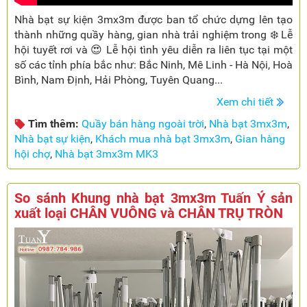
Nhà bạt sự kiện 3mx3m được ban tổ chức dựng lên tạo
thành những quầy hàng, gian nhà trải nghiệm trong ❄️ Lễ
hội tuyết rơi và 😍 Lễ hội tình yêu diễn ra liên tục tại một
số các tỉnh phía bắc như: Bắc Ninh, Mê Linh - Hà Nội, Hoà
Bình, Nam Định, Hải Phòng, Tuyên Quang...
Xem chi tiết
Tìm thêm:
Quầy bán hàng ngoài trời
,
Nhà bạt 3mx3m
,
Nhà bạt sự kiện
,
Khách mua nhà bạt 3mx3m
,
Gian hàng
hội chợ
,
Nhà bạt 3mx3m MK3
So sánh Khung nhà bạt 3mx3m Tuấn Ý sản
xuất loại CHÂN VUÔNG và CHÂN TRỤ TRÒN