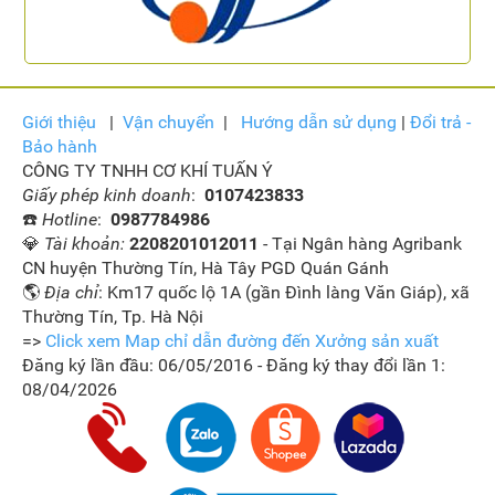
Giới thiệu
|
Vận
chuyển
|
Hướng dẫn sử dụng
|
Đổi trả -
Bảo hành
CÔNG TY TNHH CƠ KHÍ TUẤN Ý
Giấy phép kinh doanh
:
0107423833
☎️
Hotline
:
0987784986
💎
Tài khoản:
2208201012011
- Tại Ngân hàng Agribank
CN huyện Thường Tín, Hà Tây PGD Quán Gánh
🌎
Địa chỉ
: Km17 quốc lộ 1A (gần Đình làng Văn Giáp), xã
Thường Tín, Tp. Hà Nội
=>
Click xem Map chỉ dẫn đường đến Xưởng sản xuất
Đăng ký lần đầu: 06/05/2016 - Đăng ký thay đổi lần 1:
08/04/2026