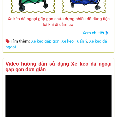
Xe kéo dã ngoại gấp gọn chứa đựng nhiều đồ dùng tiện
lợi khi đi cắm trại
Xem chi tiết
Tìm thêm:
Xe kéo gấp gọn
,
Xe kéo Tuấn Ý
,
Xe kéo dã
ngoại
Video hướng dẫn sử dụng Xe kéo dã ngoại
gấp gọn đơn giản