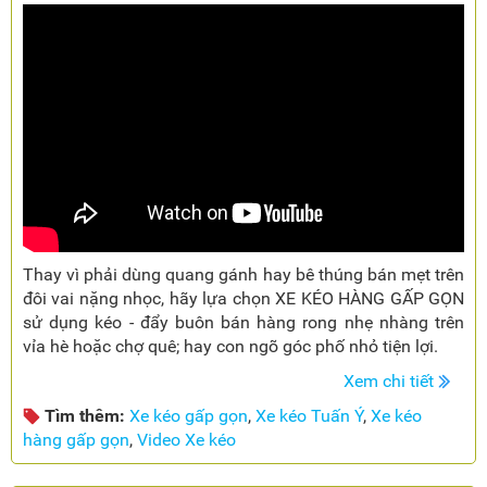
Thay vì phải dùng quang gánh hay bê thúng bán mẹt trên
đôi vai nặng nhọc, hãy lựa chọn XE KÉO HÀNG GẤP GỌN
sử dụng kéo - đẩy buôn bán hàng rong nhẹ nhàng trên
vỉa hè hoặc chợ quê; hay con ngõ góc phố nhỏ tiện lợi.
Xem chi tiết
Tìm thêm:
Xe kéo gấp gọn
,
Xe kéo Tuấn Ý
,
Xe kéo
hàng gấp gọn
,
Video Xe kéo