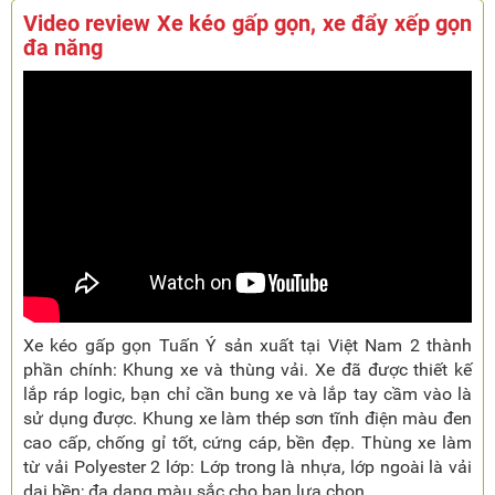
Video review Xe kéo gấp gọn, xe đẩy xếp gọn
đa năng
Xe kéo gấp gọn Tuấn Ý sản xuất tại Việt Nam 2 thành
phần chính: Khung xe và thùng vải. Xe đã được thiết kế
lắp ráp logic, bạn chỉ cần bung xe và lắp tay cầm vào là
sử dụng được. Khung xe làm thép sơn tĩnh điện màu đen
cao cấp, chống gỉ tốt, cứng cáp, bền đẹp. Thùng xe làm
từ vải Polyester 2 lớp: Lớp trong là nhựa, lớp ngoài là vải
dai bền; đa dạng màu sắc cho bạn lựa chọn.