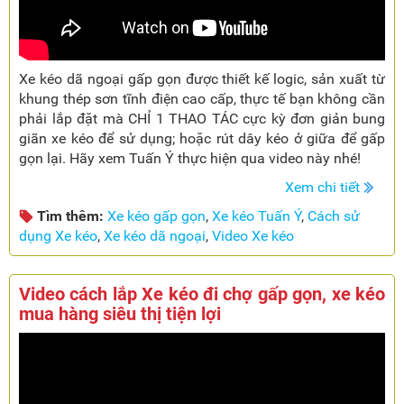
Xe kéo dã ngoại gấp gọn được thiết kế logic, sản xuất từ
khung thép sơn tĩnh điện cao cấp, thực tế bạn không cần
phải lắp đặt mà CHỈ 1 THAO TÁC cực kỳ đơn giản bung
giãn xe kéo để sử dụng; hoặc rút dây kéo ở giữa để gấp
gọn lại. Hãy xem Tuấn Ý thực hiện qua video này nhé!
Xem chi tiết
Tìm thêm:
Xe kéo gấp gọn
,
Xe kéo Tuấn Ý
,
Cách sử
dụng Xe kéo
,
Xe kéo dã ngoại
,
Video Xe kéo
Video cách lắp Xe kéo đi chợ gấp gọn, xe kéo
mua hàng siêu thị tiện lợi