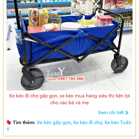
Xe kéo đi chợ gấp gọn, xe kéo mua hàng siêu thị tiện lợi
cho các bà và mẹ
Xem chi tiết
Tìm thêm:
Xe kéo gấp gọn
,
Xe kéo đi chợ
,
Xe kéo Tuấn
Ý