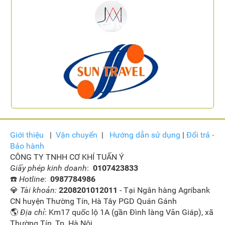
Giới thiệu
|
Vận
chuyển
|
Hướng dẫn sử dụng
|
Đổi trả -
Bảo hành
CÔNG TY TNHH CƠ KHÍ TUẤN Ý
Giấy phép kinh doanh
:
0107423833
☎️
Hotline
:
0987784986
💎
Tài khoản:
2208201012011
- Tại Ngân hàng Agribank
CN huyện Thường Tín, Hà Tây PGD Quán Gánh
🌎
Địa chỉ
: Km17 quốc lộ 1A (gần Đình làng Văn Giáp), xã
Thường Tín, Tp. Hà Nội