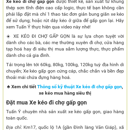
Xe kéo đi chợ gấp gọn
được thiết kế, sản xuất từ khung
thép sơn tĩnh điện cao cấp logic, thực tế bạn không cần
phải lắp đặt mà chỉ 1 thao tác đơn giản bung giãn xe kéo
để sử dụng; hoặc rút dây kéo ở giữa để gấp gọn lại. Hãy
xem Tuấn Ý thực hiện qua video này nhé!
☀️ XE KÉO ĐI CHỢ GẤP GỌN là sự lựa chọn tuyệt vời
dành cho các bà, các mẹ thường xuyên đi chợ, cửa hàng
tạp hoá hay đi siêu thị mua sắm lượng thực, thực phẩm
dành cho cả gia đình.
Tải trọng lên tới 60kg, 80kg, 100kg, 120kg tuỳ địa hình di
chuyển; Xe kéo gấp gọn cứng cáp, chắc chắn và bền đẹp
thoải mái chứa đựng hàng hoá.
♣
Xem chi tiết
Thông số kỹ thuật Xe kéo đi chợ gấp gọn
,
xe kéo mua hàng siêu thị
Đặt mua Xe kéo đi chợ gấp gọn
Tuấn Ý chuyên nhà sản xuất xe kéo gấp gọn, giao hàng
toàn quốc.
Địa chỉ
: Km17, quốc lộ 1A (gần Đình làng Văn Giáp), xã