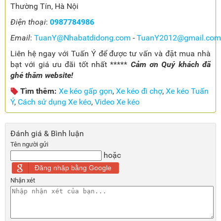
Thường Tín, Hà Nội
Điện thoại
:
0987784986
Email
:
TuanY@Nhabatdidong.com
-
TuanY2012@gmail.com
Liên hệ ngay với Tuấn Ý để được tư vấn và đặt mua nhà
bạt với giá ưu đãi tốt nhất *****
Cảm ơn Quý khách đã
ghé thăm website!
Tìm thêm:
Xe kéo gấp gọn
,
Xe kéo đi chợ
,
Xe kéo Tuấn
Ý
,
Cách sử dụng Xe kéo
,
Video Xe kéo
Đánh giá & Bình luận
Tên người gửi
hoặc
Đăng nhập bằng Google
Nhận xét