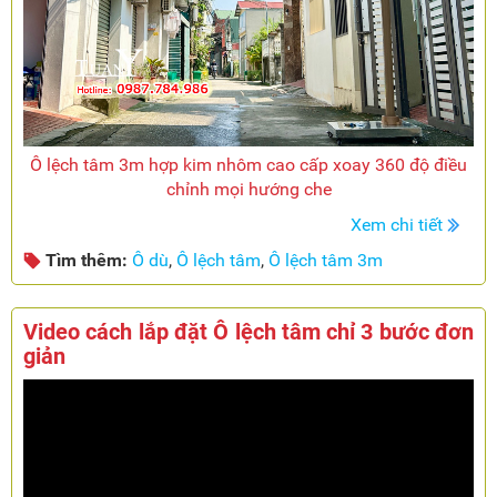
Ô lệch tâm 3m hợp kim nhôm cao cấp xoay 360 độ điều
chỉnh mọi hướng che
Xem chi tiết
Tìm thêm:
Ô dù
,
Ô lệch tâm
,
Ô lệch tâm 3m
Video cách lắp đặt Ô lệch tâm chỉ 3 bước đơn
giản