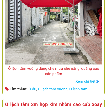
Ô lệch tâm vuông dùng che mưa che nắng, quảng cáo
sản phẩm
Xem chi tiết
Tìm thêm:
Ô dù
,
Ô lệch tâm vuông
,
Ô lệch tâm
Ô lệch tâm 3m hợp kim nhôm cao cấp xoay