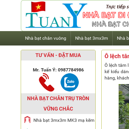
Nhà bạt chân vuông
Nhà bạt 3mx3m
Nhà b
TƯ VẤN - ĐẶT MUA
Ô lệch t
Ô lệch tâm 
Mr. Tuấn Ý:
0987784986
kế kiểu dán
hàng, khách
NHÀ BẠT CHÂN TRỤ TRÒN
VỮNG CHẮC
Nhà bạt 3mx3m MK3 mạ kẽm