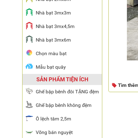
Nhà bạt 3mx3m
Nhà bạt 3mx4,5m
Nhà bạt 3mx6m
Chọn màu bạt
Mẫu bạt quây
SẢN PHẨM TIỆN ÍCH
Tìm thê
Ghế bập bênh đôi TẶNG đệm
Ghế bập bênh không đệm
Ô lệch tâm 2,5m
Võng bán nguyệt