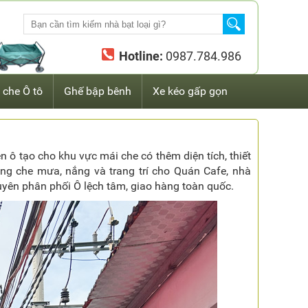
Hotline:
0987.784.986
 che Ô tô
Ghế bập bênh
Xe kéo gấp gọn
 ô tạo cho khu vực mái che có thêm diện tích, thiết
ông che mưa, nắng và trang trí cho Quán Cafe, nhà
huyên phân phối Ô lệch tâm, giao hàng toàn quốc.