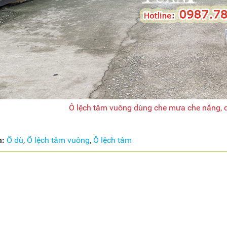
Ô lệch tâm vuông dùng che mưa che nắng,
m:
Ô dù
,
Ô lệch tâm vuông
,
Ô lệch tâm