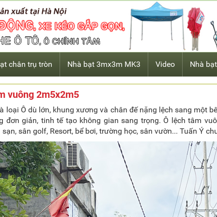
ạt chân trụ tròn
Nhà bạt 3mx3m MK3
Video
Nhà bạt
âm vuông 2m5x2m5
là loại Ô dù lớn, khung xương và chân đế nặng lệch sang một bên
g đơn giản, tinh tế tạo không gian sang trọng. Ô lệch tâm vu
 sạn, sân golf, Resort, bể bơi, trường học, sân vườn... Tuấn Ý c