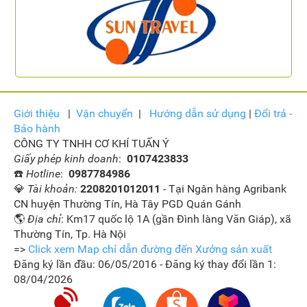
Giới thiệu
|
Vận
chuyển
|
Hướng dẫn sử dụng
|
Đổi trả -
Bảo hành
CÔNG TY TNHH CƠ KHÍ TUẤN Ý
Giấy phép kinh doanh
:
0107423833
☎️
Hotline
:
0987784986
💎
Tài khoản:
2208201012011
- Tại Ngân hàng Agribank
CN huyện Thường Tín, Hà Tây PGD Quán Gánh
🌎
Địa chỉ
: Km17 quốc lộ 1A (gần Đình làng Văn Giáp), xã
Thường Tín, Tp. Hà Nội
=>
Click xem Map chỉ dẫn đường đến Xưởng sản xuất
Đăng ký lần đầu: 06/05/2016 - Đăng ký thay đổi lần 1:
08/04/2026