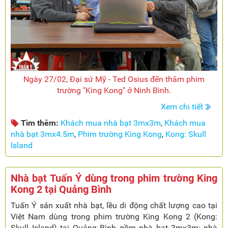
Ngày 27/02, Đại sứ Mỹ - Ted Osius đến thăm phim
trường "King Kong" ở Ninh Bình.
Xem chi tiết
Tìm thêm:
Khách mua nhà bạt 3mx3m
,
Khách mua
nhà bạt 3mx4.5m
,
Phim trường King Kong
,
Kong: Skull
Island
Nhà bạt Tuấn Ý dùng trong phim trường King
Kong 2 tại Quảng Bình
Tuấn Ý sản xuất nhà bạt, lều di động chất lượng cao tại
Việt Nam dùng trong phim trường King Kong 2 (Kong:
Skull Island) tại Quảng Bình gồm nhà bạt 3mx3m; nhà