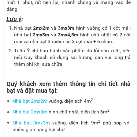
mất 1 phút, rất tiện lợi, nhanh chóng và mang vác dễ
dàng.
Lưu ý
:
Nhà bạt
2mx2m
và
3mx3m
hình vuông có 1 cột mái;
nhà bạt
2mx3m
và
3mx4,5m
hình chữ nhật có 2 cột
mái và nhà bạt 3mx6m có 3 cột mái + 6 chân.
Tuấn Ý chỉ bảo hành sản phẩm do lỗi sản xuất, nên
nếu Quý khách sử dụng sai hướng dẫn vui lòng trả
thêm phí khi sửa chữa.
Quý khách xem thêm thông tin chi tiết nhà
bạt và đặt mua tại:
2
Nhà bạt 2mx2m
vuông, diện tích 4m
2
Nhà bạt 2mx3m
hình chữ nhật, diện tích 6m
2
Nhà bạt 3mx3m
vuông, diện tích 9m
phù hợp với
nhiều gian hàng hội chợ.