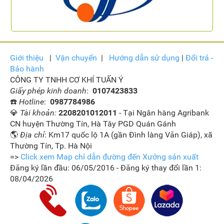
Giới thiệu
|
Vận
chuyển
|
Hướng dẫn sử dụng
|
Đổi trả -
Bảo hành
CÔNG TY TNHH CƠ KHÍ TUẤN Ý
Giấy phép kinh doanh
:
0107423833
☎️
Hotline
:
0987784986
💎
Tài khoản:
2208201012011
- Tại Ngân hàng Agribank
CN huyện Thường Tín, Hà Tây PGD Quán Gánh
🌎
Địa chỉ
: Km17 quốc lộ 1A (gần Đình làng Văn Giáp), xã
Thường Tín, Tp. Hà Nội
=>
Click xem Map chỉ dẫn đường đến Xưởng sản xuất
Đăng ký lần đầu: 06/05/2016 - Đăng ký thay đổi lần 1:
08/04/2026