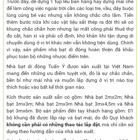
Trước đây, để dựng 1 túp lều bán hàng hay dựng mái che
để làm công việc ngoài trời cần các loại tre, vầu, dây buộc
lủng củng bê vác nhưng vẫn không chắc cho lắm. Tiến
thêm bước nữa khi các vật liệu sắt thép ra đời thì sẽ có
khung chắc chắn hơn nhưng lại mất công phải thuê thợ
đo cắt, hàn xì và phải cố định, khó khăn khi tận dụng di
chuyển dùng ở vị trí khác nên vẫn không tiện dùng. Chính
vì vậy, sản phẩm nhà bạt di động hoàn thiện đã khắc
phục toàn bộ những nhược điểm trên.
Nhà bạt di động Tuấn Ý được sản xuất tại Việt Nam
mang đến những ưu điểm tuyệt vời, đó là sự chắc chắn,
bền bỉ như mái nhà và muốn lắp dựng ở vị trí nào tùy
thích hoặc vào bất kể thời gian nào.
Kích thước sản xuất sẵn có gồm: Nhà bạt 2mx2m; Nhà
bạt 3mx3m; Nhà bạt 2mx3m Nhà bạt 3mx4,5m và Nhà
bạt 3mx6m. Bộ sản phẩm đến tay khách hàng gồm: 01
bộ khung đã được lắp ráp và bạt mái, do đó Quý khách
không cần phải có những thao tác lắp đặt
, mà chỉ cần sử
dụng theo hướng dẫn của nhà sản xuất.