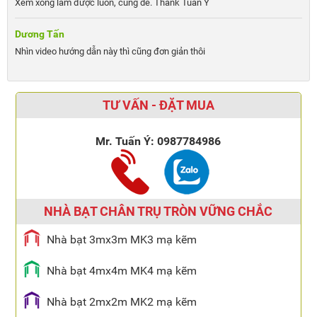
Xem xong làm được luôn, cũng dễ. Thank Tuấn Ý
Dương Tấn
Nhìn video hướng dẫn này thì cũng đơn giản thôi
TƯ VẤN - ĐẶT MUA
Mr. Tuấn Ý:
0987784986
NHÀ BẠT CHÂN TRỤ TRÒN VỮNG CHẮC
Nhà bạt 3mx3m MK3 mạ kẽm
Nhà bạt 4mx4m MK4 mạ kẽm
Nhà bạt 2mx2m MK2 mạ kẽm