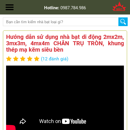
Hotline:
0987.784.986
Hướng dẫn sử dụng nhà bạt di động 2mx2m,
3mx3m, 4mx4m CHÂN TRỤ TRÒN, khung
thép mạ kẽm siêu bền
(12 đánh giá)