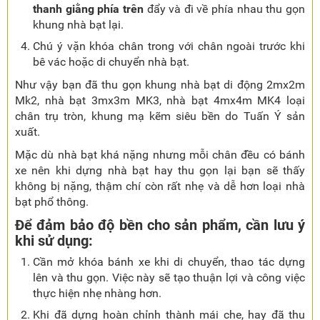
thanh giằng phía trên
đẩy và đi về phía nhau thu gọn
khung nhà bạt lại.
Chú ý vặn khóa chân trong với chân ngoài trước khi
bê vác hoặc di chuyển nhà bạt.
Như vậy bạn đã thu gọn khung nhà bạt di động 2mx2m
Mk2, nhà bạt 3mx3m MK3, nhà bạt 4mx4m MK4 loại
chân trụ tròn, khung mạ kẽm siêu bền do Tuấn Ý sản
xuất.
Mặc dù nhà bạt khá nặng nhưng mỗi chân đều có bánh
xe nên khi dựng nhà bạt hay thu gọn lại bạn sẽ thấy
không bị nặng, thậm chí còn rất nhẹ và dễ hơn loại nhà
bạt phổ thông.
Để đảm bảo độ bền cho sản phẩm, cần lưu ý
khi sử dụng:
Cần mở khóa bánh xe khi di chuyển, thao tác dựng
lên và thu gọn. Việc này sẽ tạo thuận lợi và công việc
thực hiện nhẹ nhàng hơn.
Khi đã dựng hoàn chỉnh thành mái che, hay đã thu