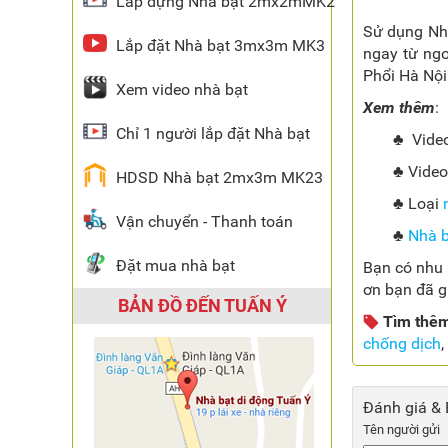
Lắp dựng Nhà bạt 2mx2mMK2
Sử dụng Nhà
Lắp đặt Nhà bạt 3mx3m MK3
ngay từ ngo
Phổi Hà Nội
Xem video nhà bạt
Xem thêm
:
Chỉ 1 người lắp đặt Nhà bạt
♣ Vide
♣
Vide
HDSD Nhà bạt 2mx3m MK23
♣ Loại
Vận chuyển - Thanh toán
♣
Nhà b
Đặt mua nhà bạt
Bạn có nhu 
ơn bạn đã g
BẢN ĐỒ ĐẾN TUẤN Ý
Tìm thê
chống dịch
,
Đánh giá & 
Tên người gửi