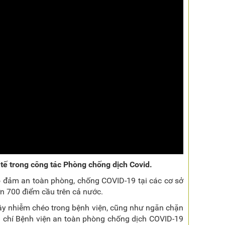
tế trong công tác Phòng chống dịch Covid.
ảo đảm an toàn phòng, chống COVID-19 tại các cơ sở
n 700 điểm cầu trên cả nước.
ây nhiễm chéo trong bệnh viện, cũng như ngăn chặn
êu chí Bệnh viện an toàn phòng chống dịch COVID-19