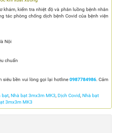
ơ khám, kiểm tra nhiệt độ và phân luồng bệnh nhân
ng tác phòng chống dịch bệnh Covid của bệnh viện
Hà Nội
iêu chuẩn
iêu bền vui lòng gọi lại hotline
0987784986
. Cảm
 bạt
,
Nhà bạt 3mx3m MK3
,
Dịch Covid
,
Nhà bạt
bạt 3mx3m MK3