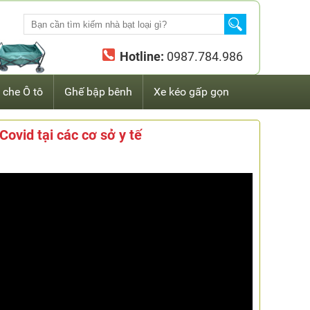
Hotline:
0987.784.986
 che Ô tô
Ghế bập bênh
Xe kéo gấp gọn
ovid tại các cơ sở y tế