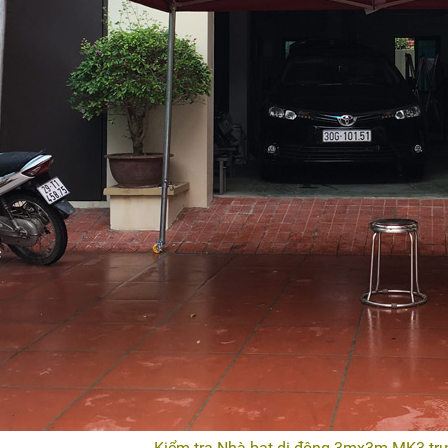
Kiểm tra Nhà bạt di động 3mx3m MK3 trư