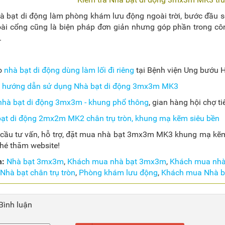
 bạt di động làm phòng khám lưu động ngoài trời, bước đầu s
ài cổng cũng là biện pháp đơn giản nhưng góp phần trong cô
.
o
nhà bạt di động dùng làm lối đi riêng
tại Bệnh viện Ung bướu 
o
hướng dẫn sử dụng Nhà bạt di động 3mx3m MK3
nhà bạt di động 3mx3m - khung phổ thông
, gian hàng hội chợ t
ạt di động 2mx2m MK2 chân trụ tròn, khung mạ kẽm siêu bền
cầu tư vấn, hỗ trợ, đặt mua nhà bạt 3mx3m MK3 khung mạ kẽm s
hé thăm website!
m:
Nhà bạt 3mx3m
,
Khách mua nhà bạt 3mx3m
,
Khách mua nhà
Nhà bạt chân trụ tròn
,
Phòng khám lưu động
,
Khách mua Nhà 
Bình luận