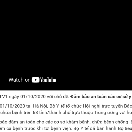
TV1 ngày 01/10/2020 với chủ đề:
Đảm bảo an toàn các cơ sở y 
01/10/2020 tại Hà Nội, Bộ Y tế tổ chức Hội nghị trực tuyến B
chữa bệnh trên 63 tỉnh/thành phố trực thuộc Trung ương với hơ
 bảo đảm an toàn cho các cơ sở khám bệnh, chữa bệnh chống l
ớm ca bệnh trước khi tới bệnh viện. Bộ Y tế đã ban hành Bộ ti