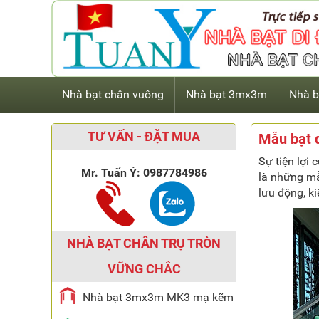
Nhà bạt chân vuông
Nhà bạt 3mx3m
Nhà b
TƯ VẤN - ĐẶT MUA
Mẫu bạt 
Sự tiện lợi
Mr. Tuấn Ý:
0987784986
là những mẫ
lưu động, k
NHÀ BẠT CHÂN TRỤ TRÒN
VỮNG CHẮC
Nhà bạt 3mx3m MK3 mạ kẽm