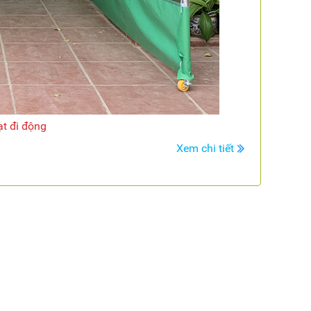
t đi động
Xem chi tiết