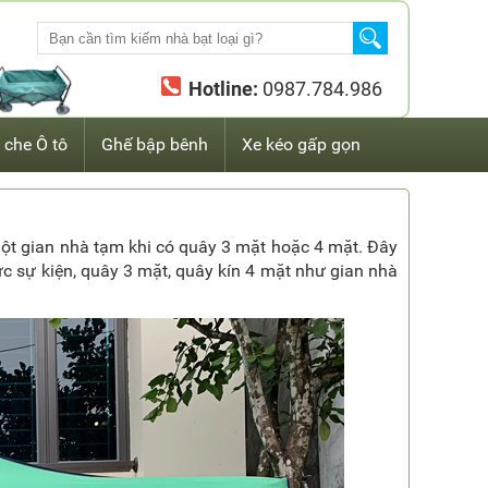
Hotline:
0987.784.986
 che Ô tô
Ghế bập bênh
Xe kéo gấp gọn
một gian nhà tạm khi có quây 3 mặt hoặc 4 mặt. Đây
 sự kiện, quây 3 mặt, quây kín 4 mặt như gian nhà