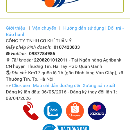
Giới thiệu
|
Vận
chuyển
|
Hướng dẫn sử dụng
|
Đổi trả -
Bảo hành
CÔNG TY TNHH CƠ KHÍ TUẤN Ý
Giấy phép kinh doanh
:
0107423833
☎️
Hotline
:
0987784986
💎
Tài khoản:
2208201012011
- Tại Ngân hàng Agribank
CN huyện Thường Tín, Hà Tây PGD Quán Gánh
🌎
Địa chỉ
: Km17 quốc lộ 1A (gần Đình làng Văn Giáp), xã
Thường Tín, Tp. Hà Nội
=>
Click xem Map chỉ dẫn đường đến Xưởng sản xuất
Đăng ký lần đầu: 06/05/2016 - Đăng ký thay đổi lần 1:
08/04/2026