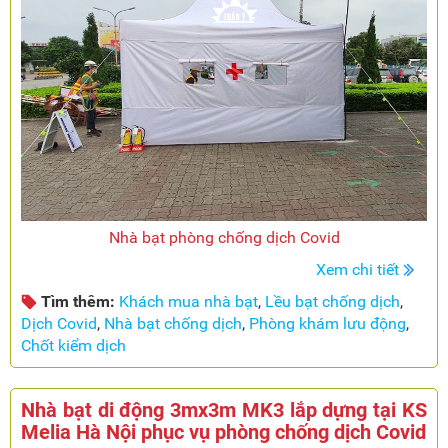
Nhà bạt phòng chống dịch Covid
Xem chi tiết
Tìm thêm:
Khách mua nhà bạt
,
Lều bạt chống dịch
,
Dịch Covid
,
Nhà bạt chống dịch
,
Phòng khám lưu động
,
Chốt kiểm dịch
Nhà bạt di động 3mx3m MK3 lắp dựng tại KS
Melia Hà Nội phục vụ phòng chống dịch Covid