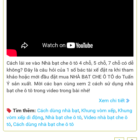
Cách lái xe vào Nhà bạt che ô tô 4 chỗ, 5 chỗ, 7 chỗ có dễ
không? Đây là câu hỏi của 1 số bác tài xế đặt ra khi tham
khảo hoặc mới đầu đặt mua NHÀ BẠT CHE Ô TÔ do Tuấn
Ý sản xuất. Mời các bạn cùng xem 2 cách sử dụng nhà
bạt che ô tô trong video trong bài nhé!
Xem chi tiết
Tìm thêm:
Cách dùng nhà bạt
,
Khung vòm xếp
,
Khung
vòm xếp di động
,
Nhà bạt che ô tô
,
Video nhà bạt che ô
tô
,
Cách dùng nhà bạt che ô tô