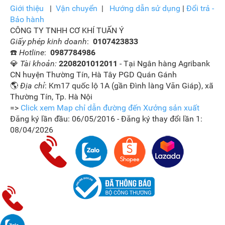
Giới thiệu
|
Vận
chuyển
|
Hướng dẫn sử dụng
|
Đổi trả -
Bảo hành
CÔNG TY TNHH CƠ KHÍ TUẤN Ý
Giấy phép kinh doanh
:
0107423833
☎️
Hotline
:
0987784986
💎
Tài khoản:
2208201012011
- Tại Ngân hàng Agribank
CN huyện Thường Tín, Hà Tây PGD Quán Gánh
🌎
Địa chỉ
: Km17 quốc lộ 1A (gần Đình làng Văn Giáp), xã
Thường Tín, Tp. Hà Nội
=>
Click xem Map chỉ dẫn đường đến Xưởng sản xuất
Đăng ký lần đầu: 06/05/2016 - Đăng ký thay đổi lần 1:
08/04/2026