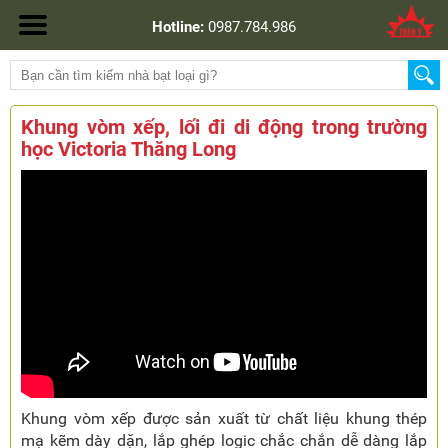
Hotline:
0987.784.986
Khung vòm xếp, lối đi di động trong trường
học Victoria Thăng Long
Khung vòm xếp được sản xuất từ chất liệu khung thép
mạ kẽm dày dặn, lắp ghép logic chắc chắn dễ dàng lắp