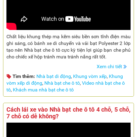
Chất liệu khung thép mạ kẽm siêu bền sơn tĩnh điện màu
ghi sáng, có bánh xe di chuyển và vải bạt Polyester 2 lớp
tạo nên Nhà bạt che ô tô cực kỳ tiện lợi giúp bạn che phủ
cho chiếc xế hộp tránh mưa tránh nắng rất tốt.
Xem chi tiết
Tìm thêm:
Nhà bạt di động
,
Khung vòm xếp
,
Khung
vòm xếp di động
,
Nhà bạt che ô tô
,
Video nhà bạt che ô
tô
,
Khách mua nhà bạt che ô tô
Cách lái xe vào Nhà bạt che ô tô 4 chỗ, 5 chỗ,
7 chỗ có dễ không?