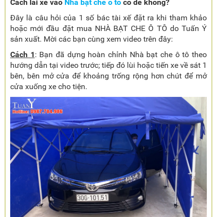
Cách lái xe vào
Nhà bạt che ô tô
có dễ không?
Đây là câu hỏi của 1 số bác tài xế đặt ra khi tham khảo
hoặc mới đầu đặt mua NHÀ BẠT CHE Ô TÔ do Tuấn Ý
sản xuất. Mời các bạn cùng xem video trên đây:
Cách 1
: Bạn đã dựng hoàn chỉnh Nhà bạt che ô tô theo
hướng dẫn tại video trước; tiếp đó lùi hoặc tiến xe về sát 1
bên, bên mở cửa để khoảng trống rộng hơn chút để mở
cửa xuống xe cho tiện.