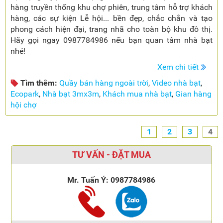
hàng truyền thống khu chợ phiên, trung tâm hỗ trợ khách
hàng, các sự kiện Lễ hội... bền đẹp, chắc chắn và tạo
phong cách hiện đại, trang nhã cho toàn bộ khu đô thị.
Hãy gọi ngay 0987784986 nếu bạn quan tâm nhà bạt
nhé!
Xem chi tiết
Tìm thêm:
Quầy bán hàng ngoài trời
,
Video nhà bạt
,
Ecopark
,
Nhà bạt 3mx3m
,
Khách mua nhà bạt
,
Gian hàng
hội chợ
1
2
3
4
TƯ VẤN - ĐẶT MUA
Mr. Tuấn Ý:
0987784986