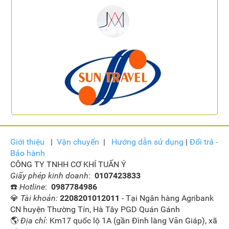
Giới thiệu
|
Vận
chuyển
|
Hướng dẫn sử dụng
|
Đổi trả -
Bảo hành
CÔNG TY TNHH CƠ KHÍ TUẤN Ý
Giấy phép kinh doanh
:
0107423833
☎️
Hotline
:
0987784986
💎
Tài khoản:
2208201012011
- Tại Ngân hàng Agribank
CN huyện Thường Tín, Hà Tây PGD Quán Gánh
🌎
Địa chỉ
: Km17 quốc lộ 1A (gần Đình làng Văn Giáp), xã