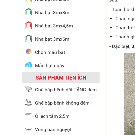
- Toàn bộ k
Nhà bạt 3mx3m
Chân ngoà
Nhà bạt 3mx4,5m
Chân tron
Thanh g
Nhà bạt 3mx6m
- Đặc biệt,
3
Chọn màu bạt
Mẫu bạt quây
SẢN PHẨM TIỆN ÍCH
Ghế bập bênh đôi TẶNG đệm
Ghế bập bênh không đệm
Ô lệch tâm 2,5m
Võng bán nguyệt