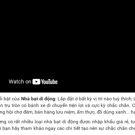
i bật của
Nhà bạt di động
: Lắp đặt ở bất kỳ vị trí nào tuỳ thí
n trụ tròn có bánh xe di chuyển tiện lợi và cực kỳ chắc chắn. 
ng hội chợ đêm, bán hàng lưu niệm, ẩm thực, đồ dùng xanh... 
ường có rất nhiều loại nhà bạt di động được nhập khẩu giá rẻ, 
i bạn hãy tham khảo ngay các chi tiết tạo nên sự chắc chắn cho