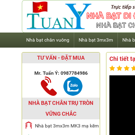
Nhà bạt chân vuông
Nhà bạt 3mx3m
Nhà b
TƯ VẤN - ĐẶT MUA
Chi tiết 
Mr. Tuấn Ý:
0987784986
NHÀ BẠT CHÂN TRỤ TRÒN
VỮNG CHẮC
Nhà bạt 3mx3m MK3 mạ kẽm