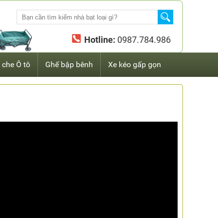
Hotline:
0987.784.986
 che Ô tô
Ghế bập bênh
Xe kéo gấp gọn