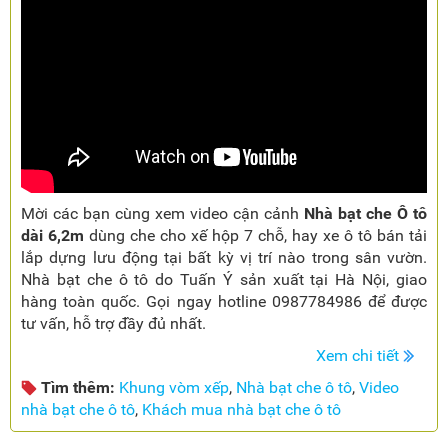
Mời các bạn cùng xem video cận cảnh
Nhà bạt che Ô tô
dài 6,2m
dùng che cho xế hộp 7 chỗ, hay xe ô tô bán tải
lắp dựng lưu động tại bất kỳ vị trí nào trong sân vườn.
Nhà bạt che ô tô do Tuấn Ý sản xuất tại Hà Nội, giao
hàng toàn quốc. Gọi ngay hotline 0987784986 để được
tư vấn, hỗ trợ đầy đủ nhất.
Xem chi tiết
Tìm thêm:
Khung vòm xếp
,
Nhà bạt che ô tô
,
Video
nhà bạt che ô tô
,
Khách mua nhà bạt che ô tô