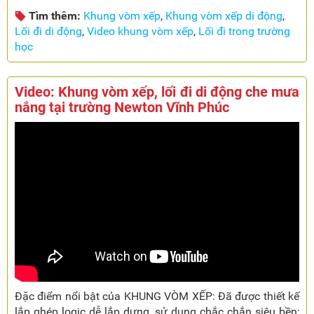
Tìm thêm:
Khung vòm xếp
,
Khung vòm xếp di động
,
Lối đi di động
,
Video khung vòm xếp
,
Lối đi trong trường
học
Video: Khung vòm xếp, lối đi di động che mưa
nắng tại trường Newton Vĩnh Phúc
Đặc điểm nổi bật của KHUNG VÒM XẾP: Đã được thiết kế
lắp ghép logic dễ lắp dựng, sử dụng chắc chắn siêu bền;