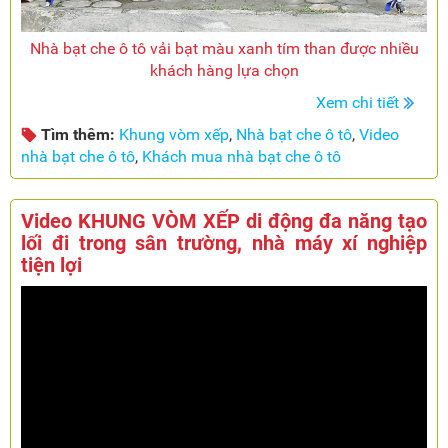
Nhà bạt che ô tô vải bạt màu xanh tím than được nhiều
khách hàng lựa chọn
Xem chi tiết
Tìm thêm:
Khung vòm xếp
,
Nhà bạt che ô tô
,
Video
nhà bạt che ô tô
,
Khách mua nhà bạt che ô tô
Video KHUNG VÒM XẾP di động đa năng tạo
lối đi trong sân trường, nhà máy xí nghiệp
tiện lợi