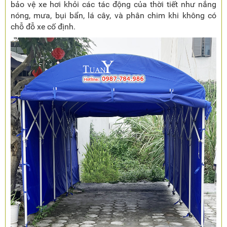
bảo vệ xe hơi khỏi các tác động của thời tiết như nắng
nóng, mưa, bụi bẩn, lá cây, và phân chim khi không có
chỗ đỗ xe cố định.