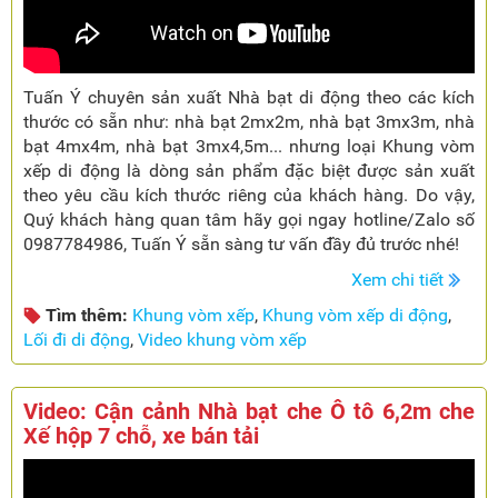
Tuấn Ý chuyên sản xuất Nhà bạt di động theo các kích
thước có sẵn như: nhà bạt 2mx2m, nhà bạt 3mx3m, nhà
bạt 4mx4m, nhà bạt 3mx4,5m... nhưng loại Khung vòm
xếp di động là dòng sản phẩm đặc biệt được sản xuất
theo yêu cầu kích thước riêng của khách hàng. Do vậy,
Quý khách hàng quan tâm hãy gọi ngay hotline/Zalo số
0987784986, Tuấn Ý sẵn sàng tư vấn đầy đủ trước nhé!
Xem chi tiết
Tìm thêm:
Khung vòm xếp
,
Khung vòm xếp di động
,
Lối đi di động
,
Video khung vòm xếp
Video: Cận cảnh Nhà bạt che Ô tô 6,2m che
Xế hộp 7 chỗ, xe bán tải