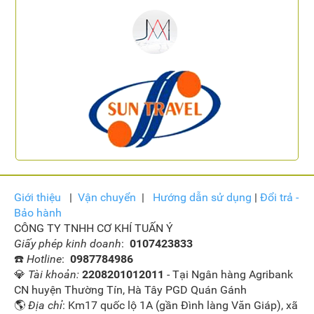
Giới thiệu
|
Vận
chuyển
|
Hướng dẫn sử dụng
|
Đổi trả -
Bảo hành
CÔNG TY TNHH CƠ KHÍ TUẤN Ý
Giấy phép kinh doanh
:
0107423833
☎️
Hotline
:
0987784986
💎
Tài khoản:
2208201012011
- Tại Ngân hàng Agribank
CN huyện Thường Tín, Hà Tây PGD Quán Gánh
🌎
Địa chỉ
: Km17 quốc lộ 1A (gần Đình làng Văn Giáp), xã