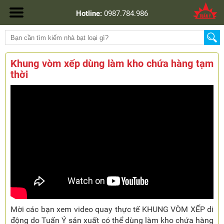
Hotline:
0987.784.986
Khung vòm xếp dùng làm kho chứa hàng tạm
thời
Mời các bạn xem video quay thực tế KHUNG VÒM XẾP di
động do Tuấn Ý sản xuất có thể dùng làm kho chứa hàng