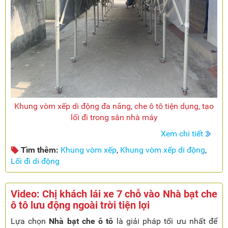
Khung vòm xếp di động đa năng, che ô tô tiện dụng, tạo
lối đi trong sân nhà máy
Xem chi tiết
Tìm thêm:
Khung vòm xếp
,
Khung vòm xếp di động
,
Lối đi di động
Video: Chị khách lái xe 7 chỗ vào Nhà bạt che
ô tô lưu động ngoài trời tiện lợi
Lựa chọn
Nhà bạt che ô tô
là giải pháp tối ưu nhất để