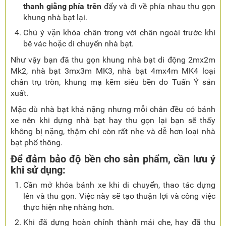
thanh giằng phía trên
đẩy và đi về phía nhau thu gọn
khung nhà bạt lại.
Chú ý vặn khóa chân trong với chân ngoài trước khi
bê vác hoặc di chuyển nhà bạt.
Như vậy bạn đã thu gọn khung nhà bạt di động 2mx2m
Mk2, nhà bạt 3mx3m MK3, nhà bạt 4mx4m MK4 loại
chân trụ tròn, khung mạ kẽm siêu bền do Tuấn Ý sản
xuất.
Mặc dù nhà bạt khá nặng nhưng mỗi chân đều có bánh
xe nên khi dựng nhà bạt hay thu gọn lại bạn sẽ thấy
không bị nặng, thậm chí còn rất nhẹ và dễ hơn loại nhà
bạt phổ thông.
Để đảm bảo độ bền cho sản phẩm, cần lưu ý
khi sử dụng:
Cần mở khóa bánh xe khi di chuyển, thao tác dựng
lên và thu gọn. Việc này sẽ tạo thuận lợi và công việc
thực hiện nhẹ nhàng hơn.
Khi đã dựng hoàn chỉnh thành mái che, hay đã thu