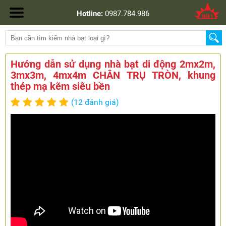
Hotline:
0987.784.986
Hướng dẫn sử dụng nhà bạt di động 2mx2m,
3mx3m, 4mx4m CHÂN TRỤ TRÒN, khung
thép mạ kẽm siêu bền
(12 đánh giá)